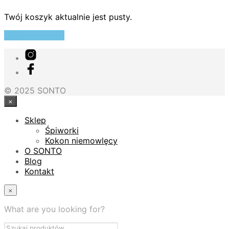
Twój koszyk aktualnie jest pusty.
Wróć do sklepu
© 2025 SONTO
×
Sklep
Śpiworki
Kokon niemowlęcy
O SONTO
Blog
Kontakt
×
What are you looking for?