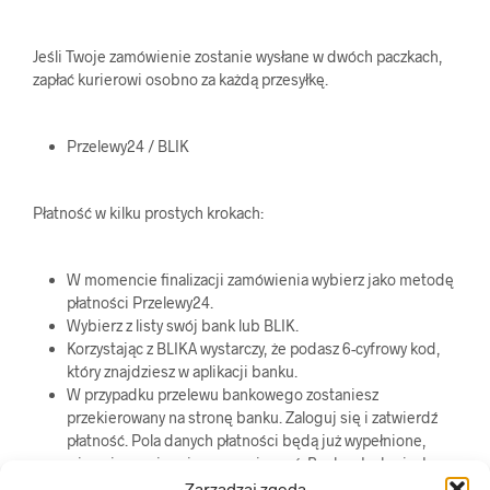
Jeśli Twoje zamówienie zostanie wysłane w dwóch paczkach,
zapłać kurierowi osobno za każdą przesyłkę.
Przelewy24 / BLIK
Płatność w kilku prostych krokach:
W momencie finalizacji zamówienia wybierz jako metodę
płatności Przelewy24.
Wybierz z listy swój bank lub BLIK.
Korzystając z BLIKA wystarczy, że podasz 6-cyfrowy kod,
który znajdziesz w aplikacji banku.
W przypadku przelewu bankowego zostaniesz
przekierowany na stronę banku. Zaloguj się i zatwierdź
płatność. Pola danych płatności będą już wypełnione,
więc nie musisz niczego wpisywać. Bank natychmiast
wyświetli potwierdzenie płatności.
Zarządzaj zgodą