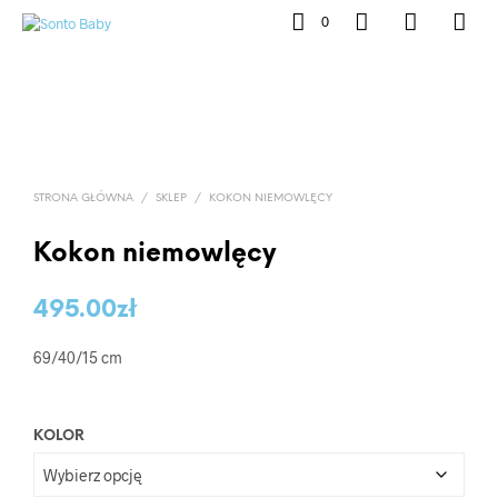
0
STRONA GŁÓWNA
/
SKLEP
/
KOKON NIEMOWLĘCY
Kokon niemowlęcy
495.00
zł
69/40/15 cm
KOLOR