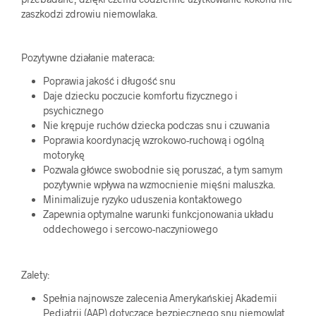
zaszkodzi zdrowiu niemowlaka.
Pozytywne działanie materaca:
Poprawia jakość i długość snu
Daje dziecku poczucie komfortu fizycznego i
psychicznego
Nie krępuje ruchów dziecka podczas snu i czuwania
Poprawia koordynację wzrokowo-ruchową i ogólną
motorykę
Pozwala główce swobodnie się poruszać, a tym samym
pozytywnie wpływa na wzmocnienie mięśni maluszka.
Minimalizuje ryzyko uduszenia kontaktowego
Zapewnia optymalne warunki funkcjonowania układu
oddechowego i sercowo-naczyniowego
Zalety:
Spełnia najnowsze zalecenia Amerykańskiej Akademii
Pediatrii (AAP) dotyczące bezpiecznego snu niemowląt