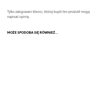
Tylko zalogowani klienci, którzy kupili ten produkt mogą
napisać opinię.
MOŻE SPODOBA SIĘ RÓWNIEŻ…
86.00
zł
WYBIERZ OPCJE
Ten
135.00
zł
produk
DODAJ DO KOSZYKA
ma
wiele
warian
Opcje
można
wybrać