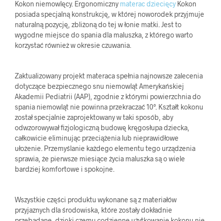
Kokon niemowlęcy.
Ergonomiczny
materac dziecięcy
Kokon
posiada specjalną konstrukcję, w której noworodek przyjmuje
naturalną pozycję, zbliżoną do tej w łonie matki. Jest to
wygodne miejsce do spania dla maluszka, z którego warto
korzystać również w okresie czuwania.
Zaktualizowany projekt materaca spełnia najnowsze zalecenia
dotyczące bezpiecznego snu niemowląt Amerykańskiej
Akademii Pediatrii (AAP), zgodnie z którymi powierzchnia do
spania niemowląt nie powinna przekraczać 10°. Kształt kokonu
został specjalnie zaprojektowany w taki sposób, aby
odwzorowywał fizjologiczną budowę kręgosłupa dziecka,
całkowicie eliminując przeciążenia lub nieprawidłowe
ułożenie. Przemyślanie każdego elementu tego urządzenia
sprawia, że ​​pierwsze miesiące życia maluszka są o wiele
bardziej komfortowe i spokojne.
Wszystkie części produktu wykonane są z materiałów
przyjaznych dla środowiska, które zostały dokładnie
przebadane, dzięki czemu codzienne użytkowanie kokonu nie